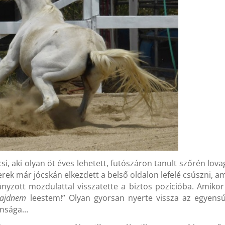
si, aki olyan öt éves lehetett, futószáron tanult szőrén lova
erek már jócskán elkezdett a belső oldalon lefelé csúszni, a
rányzott mozdulattal visszatette a biztos pozícióba. Amikor
ajdnem
leestem!” Olyan gyorsan nyerte vissza az egyensú
lansága…