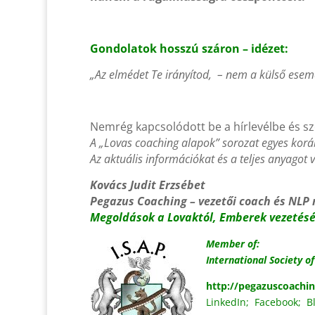
Gondolatok hosszú száron – idézet:
„Az elmédet Te irányítod, – nem a külső esem
Nemrég kapcsolódott be a hírlevélbe és sz
A „Lovas coaching alapok” sorozat egyes korább
Az aktuális információkat és a teljes anyagot v
Kovács Judit Erzsébet
Pegazus Coaching – vezetői coach és NLP
Megoldások a Lovaktól, Emberek vezetés
Member of:
International Society o
http://pegazuscoachi
LinkedIn
;
Facebook
;
B