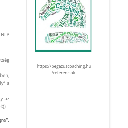
z NLP
ltség
https://pegazuscoaching.hu
/referenciak
ében,
ly” a
gy az
:))
ra”,