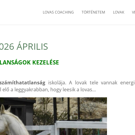
LOVAS COACHING
TÖRTÉNETEM
LOVAK
V
26 ÁPRILIS
TLANSÁGOK KEZELÉSE
iszámíthatatlanság
iskolája. A lovak tele vannak energi
l elő a leggyakrabban, hogy leesik a lovas…