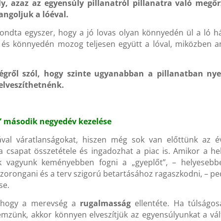
y, azaz az egyensúly pillanatról pillanatra való megőr
ngoljuk a lóéval.
ondta egyszer, hogy a jó lovas olyan könnyedén ül a ló h
 és könnyedén mozog teljesen együtt a lóval, miközben 
égről szól, hogy szinte ugyanabban a pillanatban nye
elveszíthetnénk.
” második negyedév kezelése
val váratlanságokat, hiszen még sok van előttünk az év
a csapat összetétele és ingadozhat a piac is. Amikor a he
sak vagyunk keményebben fogni a „gyeplőt”, – helyesebb
 szorongani és a terv szigorú betartásához ragaszkodni, – pe
se.
, hogy a merevség a
rugalmasság
ellentéte. Ha túlságos
lemzünk, akkor könnyen elveszítjük az egyensúlyunkat a vá