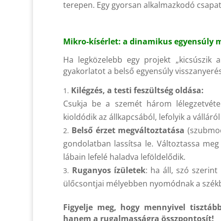
terepen. Egy gyorsan alkalmazkodó csapat ö
Mikro-kísérlet: a dinamikus egyensúly 
Ha legközelebb egy projekt „kicsúszik a
gyakorlatot a belső egyensúly visszanyeré
Kilégzés, a testi feszültség oldása:
Csukja be a szemét három lélegzetvétel 
kioldódik az állkapcsából, lefolyik a válláró
Belső érzet megváltoztatása
(szubmoda
gondolatban lassítsa le. Változtassa meg
lábain lefelé haladva leföldelődik.
Ruganyos ízületek
: ha áll, szó szerint
ülőcsontjai mélyebben nyomódnak a székbe
Figyelje meg, hogy mennyivel tisztá
hanem a rugalmasságra összpontosít!