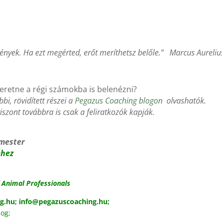
ények. Ha ezt megérted, erőt meríthetsz belőle.” Marcus Aureliu
eretne a régi számokba is belenézni?
i, rövidített részei a
Pegazus Coaching blogon
olvashatók.
iszont továbbra is csak a feliratkozók kapják.
 mester
éhez
f Animal Professionals
ng.hu
;
info@pegazuscoaching.hu
;
log
;