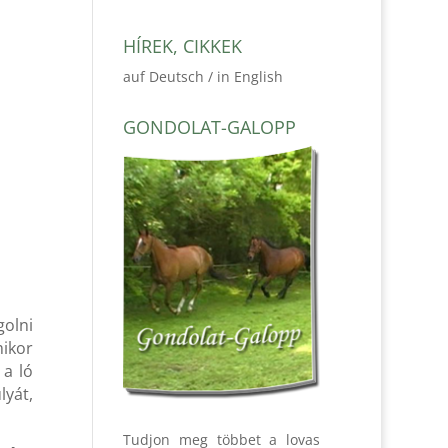
HÍREK, CIKKEK
auf Deutsch / in English
GONDOLAT-GALOPP
golni
mikor
 a ló
lyát,
Tudjon meg többet a lovas