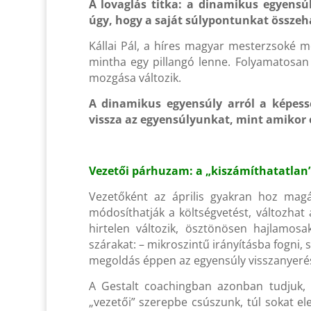
A lovaglás titka: a dinamikus egyensúl
úgy, hogy a saját súlypontunkat összeha
Kállai Pál, a híres magyar mesterzsoké m
mintha egy pillangó lenne. Folyamatosan
mozgása változik.
A dinamikus egyensúly arról a képess
vissza az egyensúlyunkat, mint amikor 
Vezetői párhuzam: a „kiszámíthatatlan
Vezetőként az április gyakran hoz magá
módosíthatják a költségvetést, változhat 
hirtelen változik, ösztönösen hajlamo
szárakat: – mikroszintű irányításba fogni,
megoldás éppen az egyensúly visszanyeré
A Gestalt coachingban azonban tudjuk
„vezetői” szerepbe csúszunk, túl sokat e