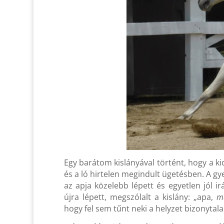
Egy barátom kislányával történt, hogy a kic
és a ló hirtelen megindult ügetésben. A gy
az apja közelebb lépett és egyetlen jól i
újra lépett, megszólalt a kislány: „apa,
m
hogy fel sem tűnt neki a helyzet bizonyta