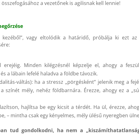
sszefogásához a vezetőnek is agilisnak kell lennie!
megőrzése
 kezéből”, vagy eltolódik a határidő, próbálja ki ezt a
sére:
erejéig. Minden kilégzésnél képzelje el, ahogy a feszü
l és a lábain lefelé haladva a földbe távozik.
litás-váltás): ha a stressz „pörgésként” jelenik meg a fej
 a színét mély, nehéz földbarnára. Érezze, ahogy ez a „sú
 lazítson, hajlítsa be egy kicsit a térdét. Ha ül, érezze, aho
, – mintha csak egy kényelmes, mély ülésű nyeregben ülne!
bban tud gondolkodni, ha nem a „kiszámíthatatlanság