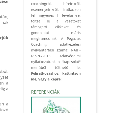
zése
coachingról, híreinkről,
eseményeinkről: iratkozzon
fel ingyenes hírlevelünkre,
átán,
töltse le a vezetőket
annak
támogató cikkeket és
gondolatai máris
rjük
megiramodnak! A Pegazus
Coaching adatkezelési
nyilvántartási száma: NAIH-
61576/2013. Adatvédelmi
nyilatkozatunk a "kapcsolat"
menüből tölthető le.
ből:
Feliratkozáshoz kattintson
lyzet
ide, vagy a képre!
en a
dig a
REFERENCIÁK
an a
ltozó