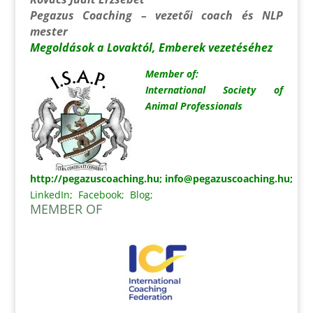
Pegazus Coaching – vezetői coach és NLP
mester
Megoldások a Lovaktól, Emberek vezetéséhez
Member of:
International Society of
Animal Professionals
http://pegazuscoaching.hu
;
info@pegazuscoaching.hu
;
LinkedIn
;
Facebook
;
Blog
;
MEMBER OF