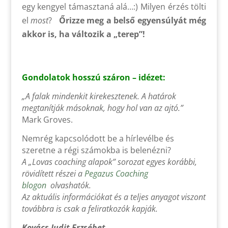
egy kengyel támasztaná alá…:) Milyen érzés tölti
el
most
?
Őrizze meg a belső egyensúlyát még
akkor is, ha változik a „terep”!
Gondolatok hosszú száron – idézet:
„A falak mindenkit kirekesztenek. A határok
megtanítják másoknak, hogy hol van az ajtó.”
Mark Groves.
Nemrég kapcsolódott be a hírlevélbe és
szeretne a régi számokba is belenézni?
A „Lovas coaching alapok” sorozat egyes korábbi,
rövidített részei a
Pegazus Coaching
blogon
olvashatók.
Az aktuális információkat és a teljes anyagot viszont
továbbra is csak a feliratkozók kapják.
Kovács Judit Erzsébet