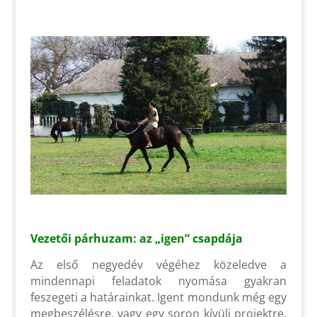
Vezetői párhuzam: az „igen” csapdája
Az első negyedév végéhez közeledve a
mindennapi feladatok nyomása gyakran
feszegeti a határainkat. Igent mondunk még egy
megbeszélésre, vagy egy soron kívüli projektre,