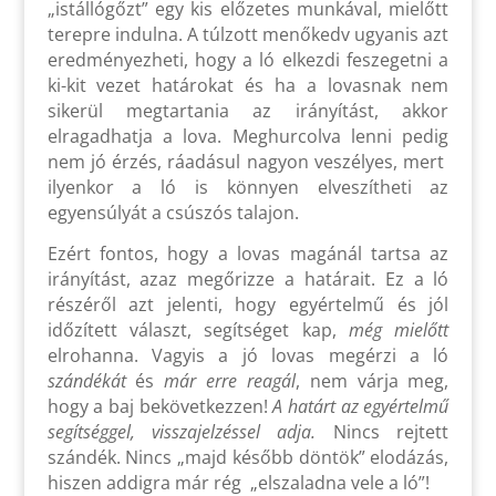
„istállógőzt” egy kis előzetes munkával, mielőtt
terepre indulna. A túlzott menőkedv ugyanis azt
eredményezheti, hogy a ló elkezdi feszegetni a
ki-kit vezet határokat és ha a lovasnak nem
sikerül megtartania az irányítást, akkor
elragadhatja a lova. Meghurcolva lenni pedig
nem jó érzés, ráadásul nagyon veszélyes, mert
ilyenkor a ló is könnyen elveszítheti az
egyensúlyát a csúszós talajon.
Ezért fontos, hogy a lovas magánál tartsa az
irányítást, azaz megőrizze a határait. Ez a ló
részéről azt jelenti, hogy egyértelmű és jól
időzített választ, segítséget kap,
még mielőtt
elrohanna. Vagyis a jó lovas megérzi a ló
szándékát
és
már erre reagál
, nem várja meg,
hogy a baj bekövetkezzen!
A határt az egyértelmű
segítséggel, visszajelzéssel adja.
Nincs rejtett
szándék. Nincs „majd később döntök” elodázás,
hiszen addigra már rég „elszaladna vele a ló”!