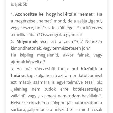
idejéből:
Azonosítsa be, hogy hol érzi a “nemet”!
Ha
a megérzése „nemet” mond, de a szája „igent”,
vegye észre, hol érez feszültséget. Szorító érzés
a mellkasában? Összeugrik a gyomra?
Milyennek érzi
ezt a „nem”-et? Nehezen
kimondhatónak, vagy természetesen jön?
Ha képileg megjeleníti, akkor falnak, vagy
ajtónak képzeli el?
Ha már ráérzésből tudja,
hol húzódik a
határa
, kapcsolja hozzá azt a mondatot, amivel
ezt mások számára is egyértelművé teszi, pl.:
„jelenleg nem tudok erre kötelezettséget
vállalni”, vagy „ezt most nem tudom bevállalni”.
Helyezze eközben a súlypontját határozottan a
sarkára, „álljon bele a helyzetbe” – mintha csak