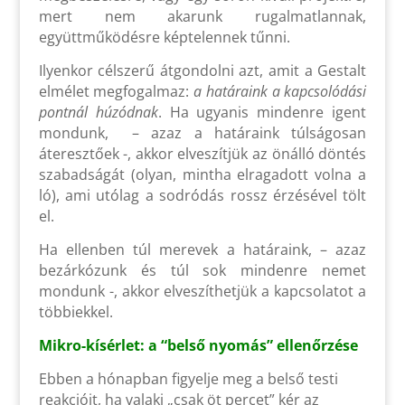
mert nem akarunk rugalmatlannak,
együttműködésre képtelennek tűnni.
Ilyenkor célszerű átgondolni azt, amit a Gestalt
elmélet megfogalmaz:
a határaink a kapcsolódási
pontnál húzódnak
. Ha ugyanis mindenre igent
mondunk, ­ – azaz a határaink túlságosan
áteresztőek -, akkor elveszítjük az önálló döntés
szabadságát (olyan, mintha elragadott volna a
ló), ami utólag a sodródás rossz érzésével tölt
el.
Ha ellenben túl merevek a határaink, – azaz
bezárkózunk és túl sok mindenre nemet
mondunk -, akkor elveszíthetjük a kapcsolatot a
többiekkel.
Mikro-kísérlet: a “belső nyomás” ellenőrzése
Ebben a hónapban figyelje meg a belső testi
reakcióit, ha valaki „csak öt percet” kér az